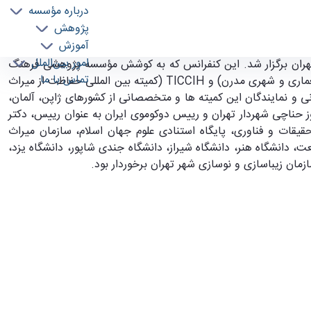
درباره مؤسسه
پژوهش
آموزش
ر riculart
امور بین‌الملل
 معماری تا منظر" در روزهای سوم و چهارم اردیبهشت ماه 1398 در محل باغ نگارستان تهران برگزار شد. این کنفرانس که به کوشش مؤسسه پژوهشی فرهنگ
تماس با ما
عماری و شهری مدرن) و
TICCIH
(کمیته بین المللی حفاظت از میراث
 و نمایندگان این کمیته ها و متخصصانی از کشورهای ژاپن، آلمان،
روز حناچی شهردار تهران و رییس دوکوموی ایران به عنوان رییس، دکتر
یقات و فناوری، پایگاه استنادی علوم جهان اسلام، سازمان میراث
دانشگاه هنر، دانشگاه شیراز، دانشگاه جندی شاپور، دانشگاه یزد،
مان زیباسازی و نوسازی شهر تهران برخوردار بود.