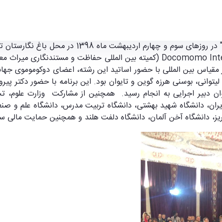
از معماری تا منظر برگزار شد. - پژوهشکده فرهنگ و هن
"کنفرانس بین المللی حفاظت از میراث قرن بیستم؛ از
Docomomo Inte
(کمیته بین المللی حفاظت و مستندنگاری میراث م
یاس بین المللی با حضور اساتید این رشته، اعضای دوکوموموی جهانی
یتوانی، بوسنی هرزه گوین و تایوان بود. این برنامه با حضور دکتر پی
ان دبیر اجرایی به انجام رسید. همچنین از مشارکت وزارت علوم، تحق
، دانشگاه شهید بهشتی، دانشگاه تربیت مدرس، دانشگاه علم و صنعت، 
ز، دانشگاه آخن آلمان، دانشگاه دلفت هلند و همچنین حمایت مالی ساز